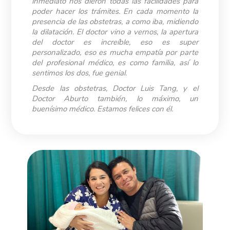
inmediato nos dieron todas las facilidades para
poder hacer los
trámites
. En cada momento la
presencia de las obstetras, a como iba, midiendo
la dilatación. El doctor vino a vernos, la apertura
del doctor es increíble, eso es super
personalizado, eso es mucha empatía por parte
del profesional médico, es como familia, así lo
sentimos los dos, fue genial.
D
esde las obstetras, Doctor Luis Tang, y el
Doctor
Aburto
también, lo máximo, un
buenísimo
médico
. Estamos felices con él.