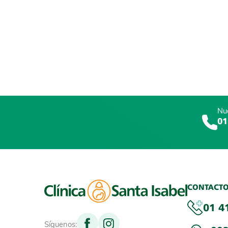
Nue
01
CONTACT
01 4
Síguenos: