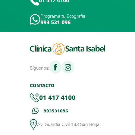
01 417 4100
Programa tu Ecografía
993 531 096
Síguenos:
CONTACTO
01 417 4100
993531096
Av. Guardia Civil 133 San Borja